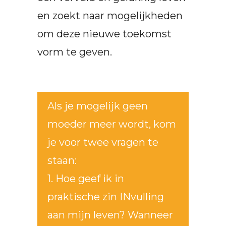
en zoekt naar mogelijkheden
om deze nieuwe toekomst
vorm te geven.
Als je mogelijk geen
moeder meer wordt, kom
je voor twee vragen te
staan:
1. Hoe geef ik in
praktische zin INvulling
aan mijn leven? Wanneer