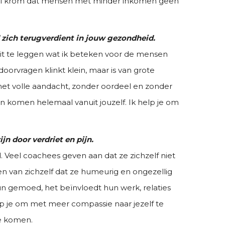
al krom dat mensen met minder inkomen geen
d zich terugverdient in jouw gezondheid.
 uit te leggen wat ik beteken voor de mensen
doorvragen klinkt klein, maar is van grote
 met volle aandacht, zonder oordeel en zonder
 komen helemaal vanuit jouzelf. Ik help je om
ijn door verdriet en pijn.
. Veel coachees geven aan dat ze zichzelf niet
n van zichzelf dat ze humeurig en ongezellig
un gemoed, het beïnvloedt hun werk, relaties
p je om met meer compassie naar jezelf te
te komen.