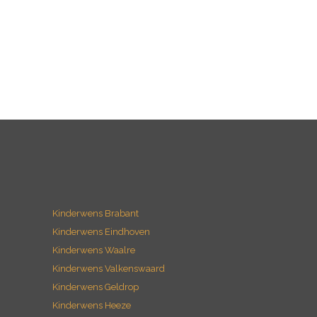
Kinderwens Brabant
Kinderwens Eindhoven
Kinderwens Waalre
Kinderwens Valkenswaard
Kinderwens Geldrop
Kinderwens Heeze