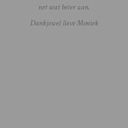
net wat beter aan.
op. A
Dankjewel lieve Moniek
verdri
wac
Mon
eers
naa
bal