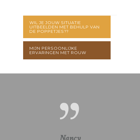
WIL JE JOUW SITUATIE
UITBEELDEN MET BEHULP VAN
DE POPPETJES??
MIJN PERSOONLIJKE
ERVARINGEN MET ROUW
Nancy