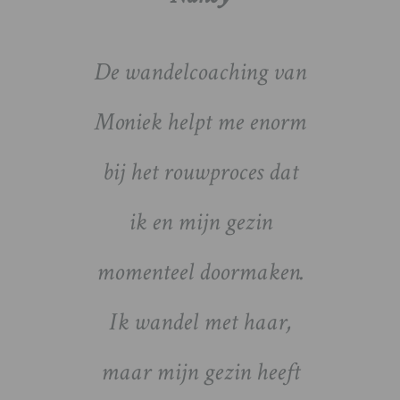
e het
De wandelcoaching van
Mon
les te
Moniek helpt me enorm
warm 
Ze gaf
bij het rouwproces dat
ze pas
at ik
ik en mijn gezin
aan 
n.’
momenteel doormaken.
he
Ik wandel met haar,
natu
maar mijn gezin heeft
troos