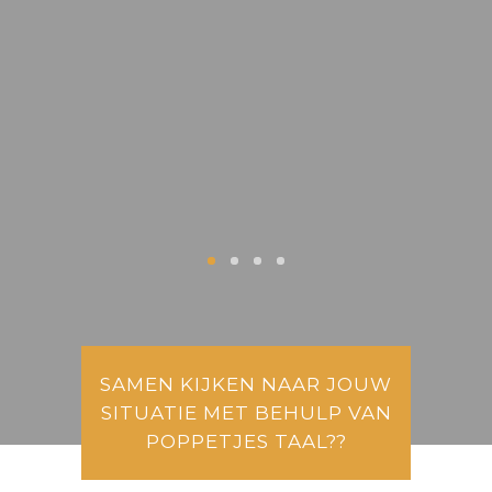
SAMEN KIJKEN NAAR JOUW
SITUATIE MET BEHULP VAN
POPPETJES TAAL??