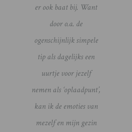
er ook baat bij. Want
unie
door o.a. de
stilt
ogenschijnlijk simpele
bosse
tip als dagelijks een
het
uurtje voor jezelf
emotie
nemen als ‘oplaadpunt’,
verwe
kan ik de emoties van
leve
mezelf en mijn gezin
blij