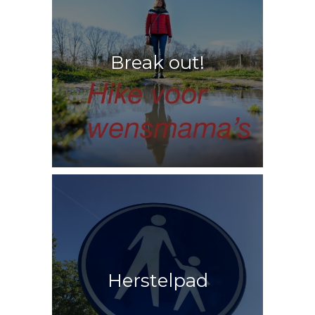
Break out!
Direct in actie.
Opluchting
Herstelpad
gegarandeerd!