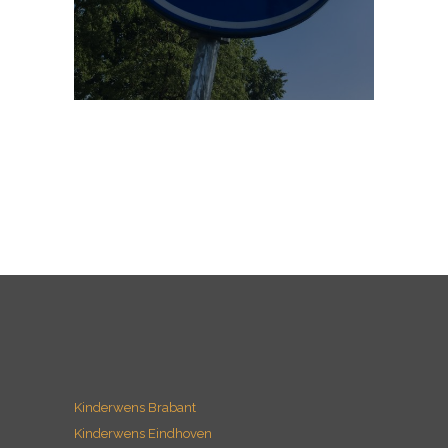
Kinderwens Brabant
Kinderwens Eindhoven
Kinderwens Waalre
Kinderwens Valkenswaard
Kinderwens Geldrop