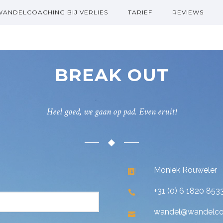
WANDELCOACHING BIJ VERLIES
TARIEF
REVIEWS
BREAK OUT
Heel goed, we gaan op pad. Even eruit!
Moniek Rouweler
+31 (0) 6 1820 853
wandel@wandelco