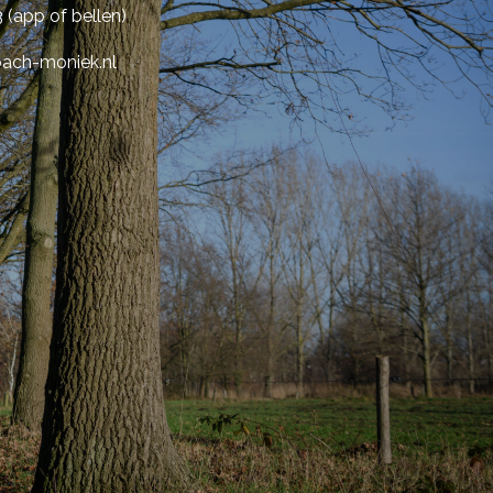
 (app of bellen)
ach-moniek.nl