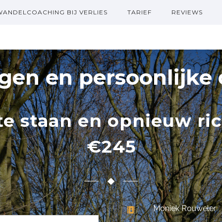
WANDELCOACHING BIJ VERLIES
TARIEF
REVIEWS
agen en persoonlijke
te staan en opnieuw ric
€245
Moniek Rouweler