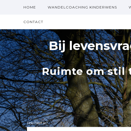
HOME
WANDELCOACHING KINDERWENS
CONTACT
Bij levensvr
Ruimte om stil 
Hoe heet je?