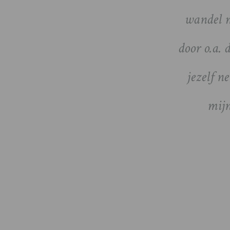
wandel m
door o.a. 
jezelf n
mijn