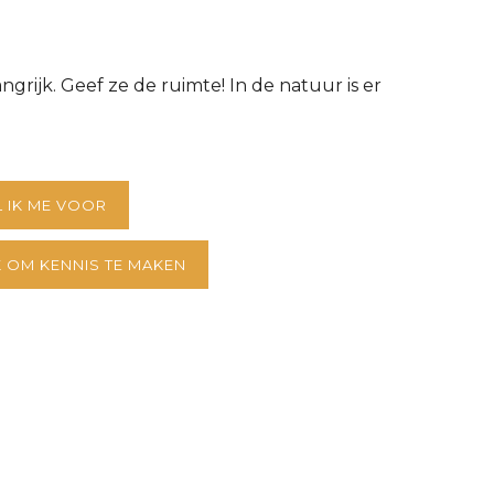
grijk. Geef ze de ruimte! In de natuur is er
.
L IK ME VOOR
 OM KENNIS TE MAKEN