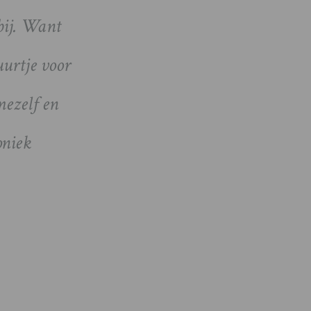
bij. Want
uurtje voor
mezelf en
oniek