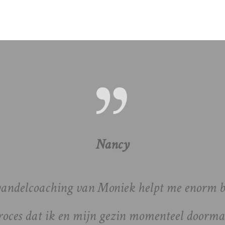
Nancy
andelcoaching van Moniek helpt me enorm bi
oces dat ik en mijn gezin momenteel doorma