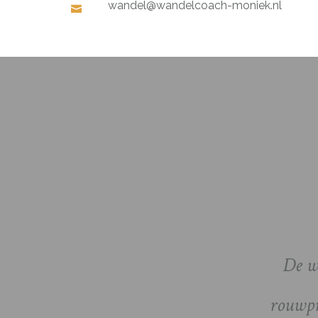
wandel@wandelcoach-moniek.nl
De w
rouwpr