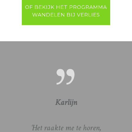
OF BEKIJK HET PROGRAMMA
WANDELEN BIJ VERLIES
Karlijn
Ne
‘Heel
t toe,
‘Het raakte me te horen,