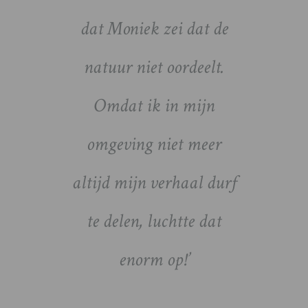
haar
. Maar
dat Moniek zei dat de
inze
. Soms
natuur niet oordeelt.
oe: “Je
Omdat ik in mijn
iet. Je
omgeving niet meer
. Stop
altijd mijn verhaal durf
 doen”.
te delen, luchtte dat
enorm op!’
 Stap