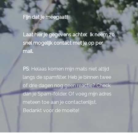
Fijn dat je meegaat!
Laat hier je gegevens achter.
Ik neem zo
snel mogelijk contact met je op per
mail.
PS
: Helaas komen mijn mails niet altijd
langs de spamfilter. Heb je binnen twee
of drie dagen nog geen reactie? Check
dan je Spam-folder. Of voeg mijn adres
meteen toe aan je contactenlijst.
Bedankt voor de moeite!