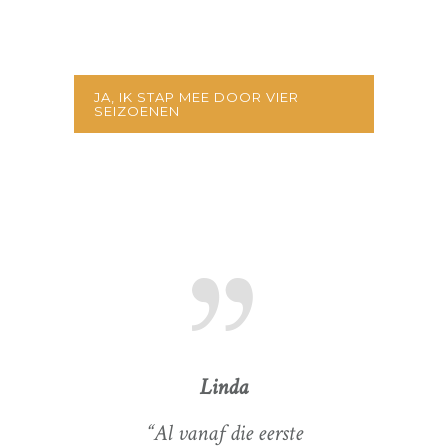
JA, IK STAP MEE DOOR VIER
SEIZOENEN
Linda
een
“Al vanaf die eerste
“Moni