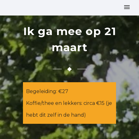
Ik ga mee op 21
maart
Begeleiding: €27
Koffie/thee en lekkers: circa €15 (je
hebt dit zelf in de hand)