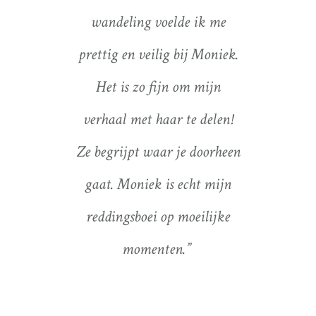
 er voor
wandeling voelde ik me
betrok
rieuze
prettig en veilig bij Moniek.
daar w
 op een
Het is zo fijn om mijn
De com
anier.
verhaal met haar te delen!
en bui
end.
De
Ze begrijpt waar je doorheen
werke
ok zo’n
gaat. Moniek is echt mijn
Het gee
 dat je
reddingsboei op moeilijke
om
 zien.’
momenten.”
verl
nieuw