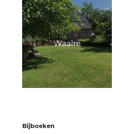
B&B ’t Loont
Je loopt hier zo de weiden in!
Waalre
€45 per nacht
Bijboeken