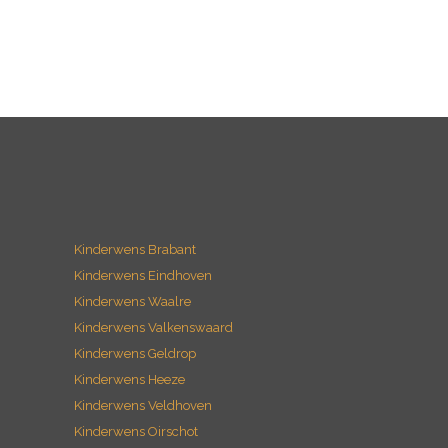
Kinderwens Brabant
Kinderwens Eindhoven
Kinderwens Waalre
Kinderwens Valkenswaard
Kinderwens Geldrop
Kinderwens Heeze
Kinderwens Veldhoven
Kinderwens Oirschot
Kinderwens Boxtel
Kinderwens Noord-Brabant