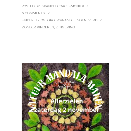
POSTED BY : WANDELCOACH-MONIEK
/
0 COMMENTS
/
UNDER :
BLOG
,
GROEPSWANDELINGEN
,
VERDER
ZONDER KINDEREN
,
ZINGEVING