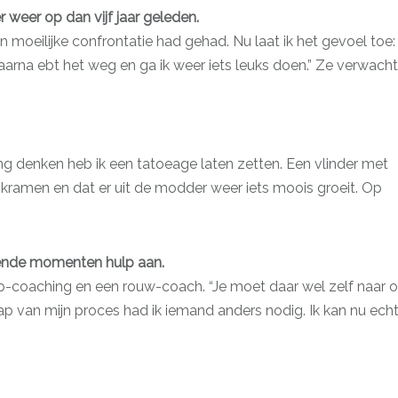
er weer op dan vijf jaar geleden.
een moeilijke confrontatie had gehad. Nu laat ik het gevoel toe:
aarna ebt het weg en ga ik weer iets leuks doen.” Ze verwacht
ang denken heb ik een tatoeage laten zetten. Een vlinder met
skramen en dat er uit de modder weer iets moois groeit. Op
lende momenten hulp aan.
-coaching en een rouw-coach. “Je moet daar wel zelf naar 
 stap van mijn proces had ik iemand anders nodig. Ik kan nu ech