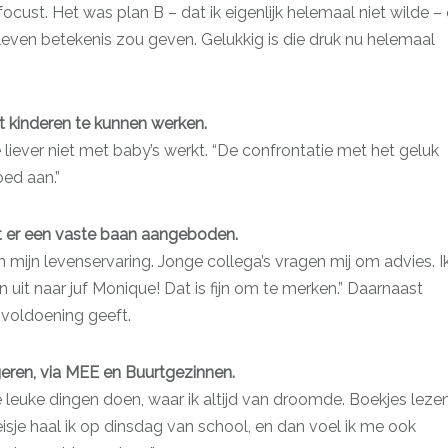
cust. Het was plan B – dat ik eigenlijk helemaal niet wilde –
leven betekenis zou geven. Gelukkig is die druk nu helemaal
 kinderen te kunnen werken.
 liever niet met baby’s werkt. “De confrontatie met het geluk
ed aan.”
jgt er een vaste baan aangeboden.
mijn levenservaring. Jonge collega’s vragen mij om advies. I
 uit naar juf Monique! Dat is fijn om te merken.” Daarnaast
 voldoening geeft.
geren, via MEE en Buurtgezinnen.
 leuke dingen doen, waar ik altijd van droomde. Boekjes lezen
isje haal ik op dinsdag van school, en dan voel ik me ook