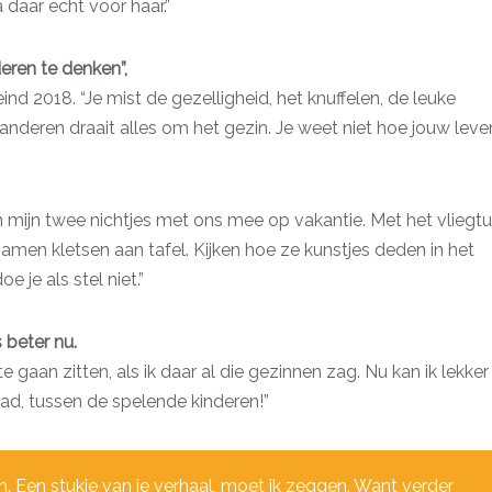
 daar echt voor haar.”
eren te denken”,
nd 2018. “Je mist de gezelligheid, het knuffelen, de leuke
j anderen draait alles om het gezin. Je weet niet hoe jouw leve
mijn twee nichtjes met ons mee op vakantie. Met het vliegtu
amen kletsen aan tafel. Kijken hoe ze kunstjes deden in het
 je als stel niet.”
s beter nu.
 gaan zitten, als ik daar al die gezinnen zag. Nu kan ik lekker
d, tussen de spelende kinderen!”
n. Een stukje van je verhaal, moet ik zeggen. Want verder