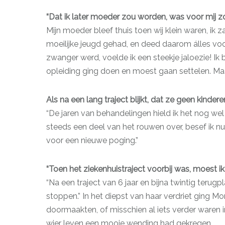
“Dat ik later moeder zou worden, was voor mij z
Mijn moeder bleef thuis toen wij klein waren, ik z
moeilijke jeugd gehad, en deed daarom álles vo
zwanger werd, voelde ik een steekje jaloezie! Ik 
opleiding ging doen en moest gaan settelen. Maa
Als na een lang traject blijkt, dat ze geen kinderen
“De jaren van behandelingen hield ik het nog wel 
steeds een deel van het rouwen over, besef ik nu
voor een nieuwe poging.”
“Toen het ziekenhuistraject voorbij was, moest i
“Na een traject van 6 jaar en bijna twintig teru
stoppen.” In het diepst van haar verdriet ging 
doormaakten, of misschien al iets verder waren 
wier leven een mooie wending had gekregen.