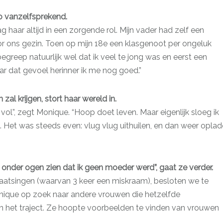
o vanzelfsprekend.
ag haar altijd in een zorgende rol. Mijn vader had zelf een
or ons gezin. Toen op mijn 18e een klasgenoot per ongeluk
begreep natuurlijk wel dat ik veel te jong was en eerst een
r dat gevoel herinner ik me nog goed.”
 zal krijgen, stort haar wereld in.
vol”, zegt Monique. “Hoop doet leven. Maar eigenlijk sloeg ik
. Het was steeds even: vlug vlug uithuilen, en dan weer opla
k onder ogen zien dat ik geen moeder werd”, gaat ze verder.
gplaatsingen (waarvan 3 keer een miskraam), besloten we te
Monique op zoek naar andere vrouwen die hetzelfde
in het traject. Ze hoopte voorbeelden te vinden van vrouwen