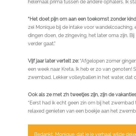
helemaal prima tussen de andere ophalers. Ik sta
“Het doet pijn om aan een toekomst zonder kind
zei Monique bij de intake voor wandelcoaching, ei
dingen doen, de zingeving, het later oma zijn. Bi
verder gaat.”
Vijf jaar later vertelt ze:
“Afgelopen zomer gingen 
een week naar Kreta. Ik heb er zo van genoten! S
zwembad. Lekker volleyballen in het water, dat doe
Ook als ze met z’n tweetjes zijn, zijn de vakantie
“Eerst had ik echt geen zin om bij het zwembad te
relaxed genieten van een boekje aan het zwemba
Bedankt, Monique, dat je je verhaal wilde dele