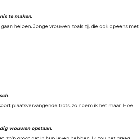
nnis te maken.
 gaan helpen. Jonge vrouwen zoals zij, die ook opeens met
isch
.
 soort plaatsvervangende trots, zo noem ik het maar. Hoe
edig vrouwen opstaan.
iet, zo’n groot gat in hun leven hebben. Ik zou het graag