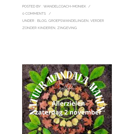
POSTED BY : WANDELCOACH-MONIEK
/
0 COMMENTS
/
UNDER :
BLOG
,
GROEPSWANDELINGEN
,
VERDER
ZONDER KINDEREN
,
ZINGEVING