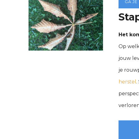
GA JE
Sta
Het kom
Op welke
jouw le
je rouw
herstel
.
perspect
verloren