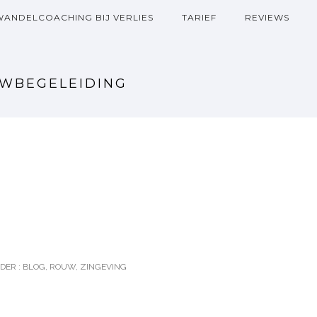
WANDELCOACHING BIJ VERLIES
TARIEF
REVIEWS
UWBEGELEIDING
DER :
BLOG
,
ROUW
,
ZINGEVING