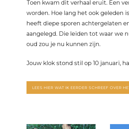
Toen kwam dit verhaal eruit. Een ver
worden. Hoe lang het ook geleden i
heeft diepe sporen achtergelaten en
aangelegd. Die leiden tot waar we nu 
oud zou je nu kunnen zijn.
Jouw klok stond stil op 10 januari, half
LEES HIER WAT IK EERDER SCHREEF OVER H