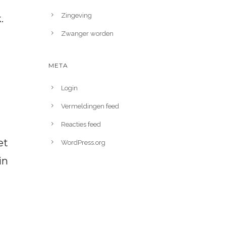
Zingeving
.
Zwanger worden
META
Login
Vermeldingen feed
Reacties feed
et
WordPress.org
in